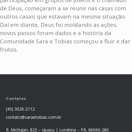
participação em grupos de jovens e o chamado
de Deus, começaram a se reunir nas casas com
outros casais que estavam na mesma situação.
Daí em diante, Deus foi moldando as ações,
novos passos foram dados e a história da
Comunidade Sara e Tobias começou a fluir e dar
frutos.
Contatos
(43) 3026-2112
contato@saraetobias.com.br
R. Michigan, 825 – Iguaçu | Londrina – PR, 86060-280