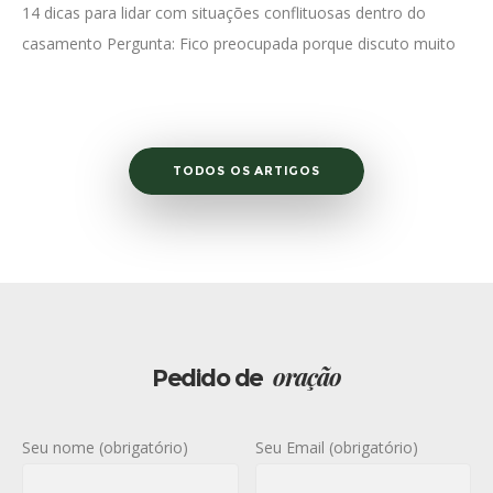
14 dicas para lidar com situações conflituosas dentro do
casamento Pergunta: Fico preocupada porque discuto muito
com meu esposo, inclusive às vezes sobre coisas pouco
importantes. Isso é normal? Há
TODOS OS ARTIGOS
oração
Pedido de
Seu nome (obrigatório)
Seu Email (obrigatório)